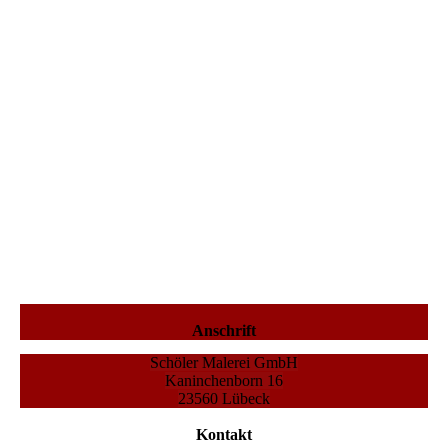
Bild 4
Bild 5
Anschrift
Schöler Malerei GmbH
Kaninchenborn 16
23560 Lübeck
Kontakt